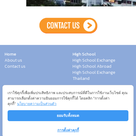
Home
High School
About us
High School Exchange
Contact us
High School Abroad
High School Exchange
Thailand
Work Exchange
Study Abroad
เราใช้คุกกี้เพื่อเพิ่มประสิทธิภาพ และประสบการณ์ที่ดีในการใช้งานเว็บไซต์ คุณ
Work & Travel USA
Summer Group
สามารถเลือกตั้งค่าความยินยอมการใช้คุกกี้ได้ โดยคลิก "การตั้งค่า
Internship
Language Program
คุกกี้"
นโยบายความเป็นส่วนตัว
Teach in Thailand
ยอมรับทั้งหมด
Teach in Thailand
Service
VISA
การตั้งค่าคุกกี้